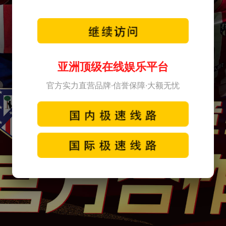
亚洲顶级在线娱乐平台
官方实力直营品牌·信誉保障·大额无忧